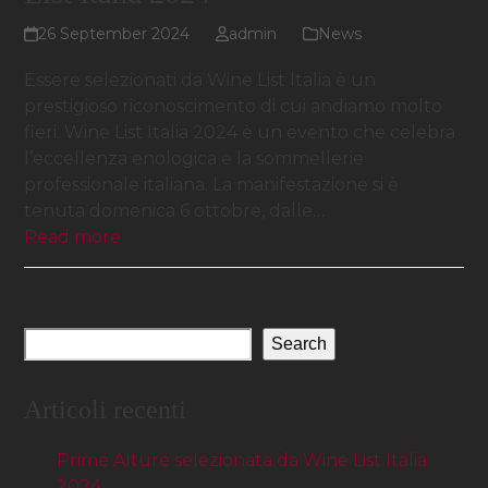
26 September 2024
admin
News
Essere selezionati da Wine List Italia è un
prestigioso riconoscimento di cui andiamo molto
fieri. Wine List Italia 2024 è un evento che celebra
l’eccellenza enologica e la sommellerie
professionale italiana. La manifestazione si è
tenuta domenica 6 ottobre, dalle…
Read more
Search
Articoli recenti
Prime Alture selezionata da Wine List Italia
2024